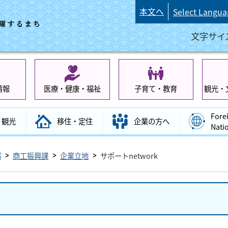
本文へ
Select Langua
文字サイ
情報
医療・健康・福祉
子育て・教育
観光・
Fore
観光
移住・定住
企業の方へ
Nati
部
商工振興課
企業立地
サポートnetwork