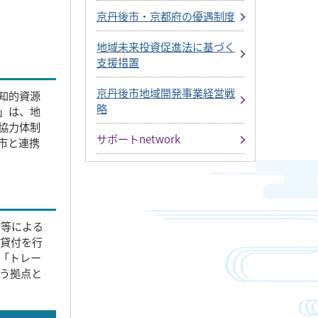
京丹後市・京都府の優遇制度
地域未来投資促進法に基づく
支援措置
京丹後市地域開発事業経営戦
知的資源
略
」は、地
協力体制
サポートnetwork
市と連携
査等による
の貸付を行
「トレー
う拠点と