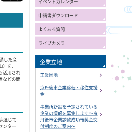
イベントカレンダー
申請書ダウンロード
よくある質問
ライブカメラ
備した産
企業立地
山）を、
も活用され
工業団地
置などの開
京丹後市企業移転・移住支援
金
事業所新設を予定されている
企業の情報を募集します～京
丹後市企業誘致成功報奨金交
等通じて
付制度のご案内～
センター