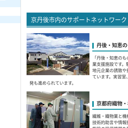
京丹後市内のサポートネットワーク
丹後・知恵の
「丹後・知恵のも
業支援施設です。
地元企業の誘致や
ています。実習室
発も進められています。
京都府織物・
繊維・織物業と機
技術的助言や情報