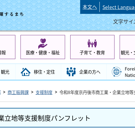
本文へ
Select Langua
文字サイ
情報
医療・健康・福祉
子育て・教育
観光・
Fore
観光
移住・定住
企業の方へ
Nati
部
商工振興課
支援制度
令和8年度京丹後市商工業・企業立地等
業立地等支援制度パンフレット