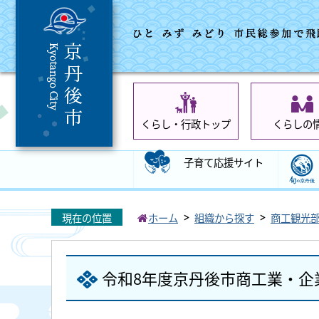
くらし・行政トップ
くらしの
子育て応援サイト
現在の位置
ホーム
組織から探す
商工観光
令和8年度京丹後市商工業・企