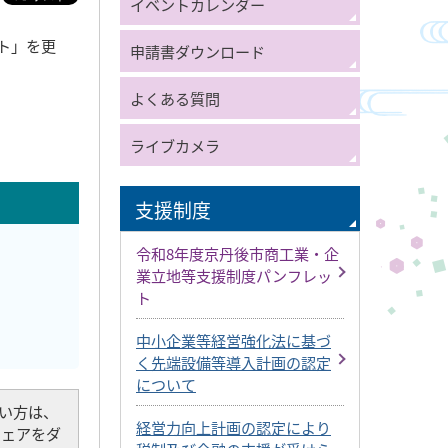
イベントカレンダー
ト」を更
申請書ダウンロード
よくある質問
ライブカメラ
支援制度
令和8年度京丹後市商工業・企
業立地等支援制度パンフレッ
ト
中小企業等経営強化法に基づ
く先端設備等導入計画の認定
について
でない方は、
経営力向上計画の認定により
トウェアをダ