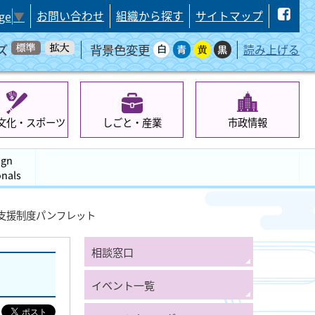
お問い合わせ
組織から探す
サイトマップ
ge
▼
ズ
背景色変更
読み上げる
文化・スポーツ
しごと・産業
市政情報
ign
onals
支援制度パンフレット
相談窓口
イベント一覧