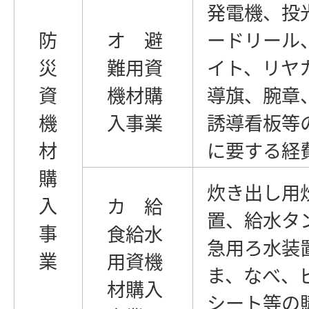
発電機、投
防
オ 避
ードリール
災
難用資
イト、リヤ
資
機材購
導旗、腕章
機
入事業
誘導看板等
材
に要する経
購
炊き出し用
入
カ 給
置、給水タ
事
食給水
急用ろ水装
業
用資機
ま、なべ、
材購入
シート等の