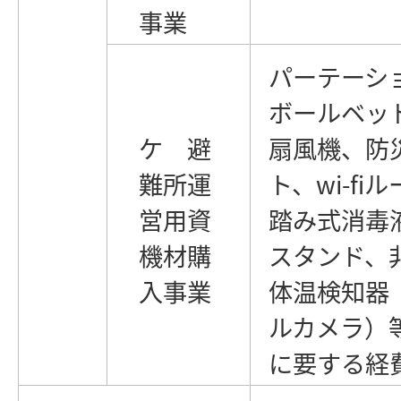
事業
パーテーシ
ボールベッ
ケ 避
扇風機、防
難所運
ト、wi-fi
営用資
踏み式消毒
機材購
スタンド、
入事業
体温検知器
ルカメラ）
に要する経