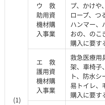
ウ 救
プ、かけや
助用資
ロープ、つ
機材購
ハンマー、
入事業
おの、のこ
購入に要す
救急医療用
エ 救
架、車椅子
護用資
ト、防水シ
機材購
易トイレ、
入事業
購入に要す
(1)