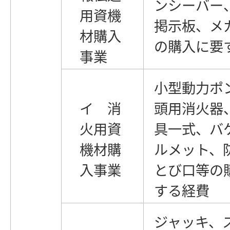
ンシーバー
用資機
掲示板、メ
材購入
の購入に要
事業
小型動力ポ
イ 消
頭用消火器
火用資
具一式、バ
機材購
ルメット、
入事業
とび口等の
する経費
ジャッキ、