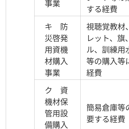
事業
する経費
キ 防
視聴覚教材
災啓発
レット、旗
用資機
ル、訓練用
材購入
等の購入等
事業
経費
ク 資
機材保
簡易倉庫等
管用設
要する経費
備購入