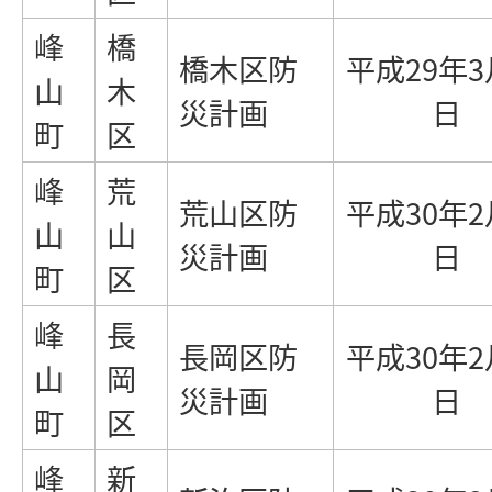
峰
橋
橋木区防
平成29年3
山
木
災計画
日
町
区
峰
荒
荒山区防
平成30年2
山
山
災計画
日
町
区
峰
長
長岡区防
平成30年2
山
岡
災計画
日
町
区
峰
新