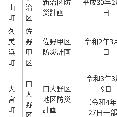
新治区防
平成30年2
山
治
災計画
日
町
区
久
佐
美
野
佐野甲区
令和2年3
浜
甲
防災計画
日
町
区
令和3年3
口
大
口大野区
9日
大
宮
地区防災
（令和4年
野
町
計画
27日一
区