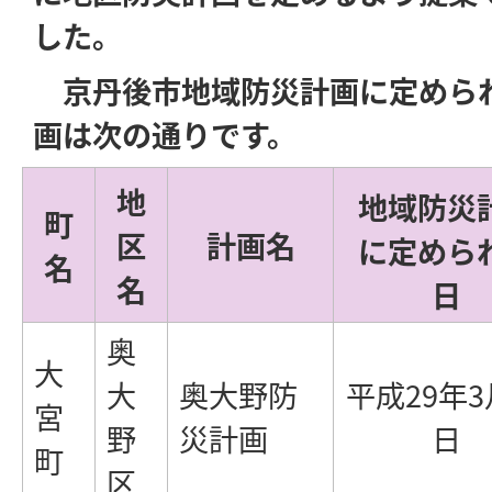
した。
京丹後市地域防災計画に定めら
画は次の通りです。
地
地域防災
町
区
計画名
に定めら
名
名
日
奥
大
大
奥大野防
平成29年3
宮
野
災計画
日
町
区