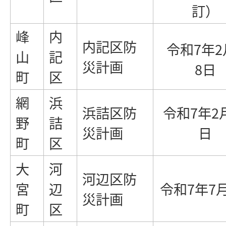
訂）
峰
内
内記区防
令和7年2
山
記
災計画
8日
町
区
網
浜
浜詰区防
令和7年2
野
詰
災計画
日
町
区
大
河
河辺区防
宮
辺
令和7年7
災計画
町
区