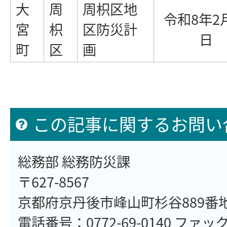
大
周
周枳区地
令和8年2
宮
枳
区防災計
日
町
区
画
この記事に関するお問い
総務部 総務防災課
〒627-8567
京都府京丹後市峰山町杉谷889番
電話番号：0772-69-0140 ファックス