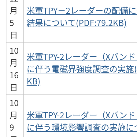
月
米軍TPY－2レーダーの配備
5
結果について(PDF:79.2KB)
日
10
米軍TPY-2レーダー（Xバン
月
に伴う電磁界強度調査の実施につい
16
KB)
日
10
月
米軍TPY-2レーダー（Xバン
9
に伴う環境影響調査の実施について