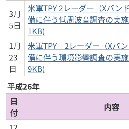
米軍TPY-2レーダー（Xバ
3月
備に伴う低周波音調査の実施につ
5日
1KB)
1月
米軍TPY－2レーダー（Xバ
23
備に伴う環境影響調査の実施につ
日
9KB)
平成26年
日
内容
付
12