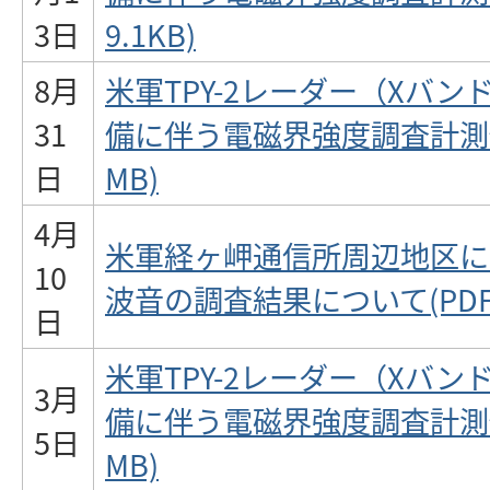
3日
9.1KB)
8月
米軍TPY-2レーダー（Xバ
31
備に伴う電磁界強度調査計測値に
日
MB)
4月
米軍経ヶ岬通信所周辺地区に
10
波音の調査結果について(PDF:5
日
米軍TPY-2レーダー（Xバ
3月
備に伴う電磁界強度調査計測値に
5日
MB)