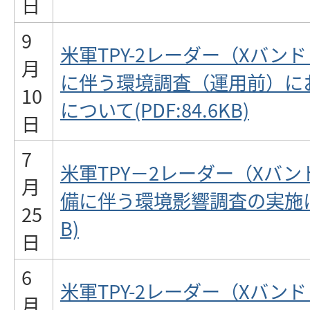
日
9
米軍TPY-2レーダー（Xバン
月
に伴う環境調査（運用前）に
10
について(PDF:84.6KB)
日
7
米軍TPY－2レーダー（Xバ
月
備に伴う環境影響調査の実施につい
25
B)
日
6
米軍TPY-2レーダー（Xバン
月