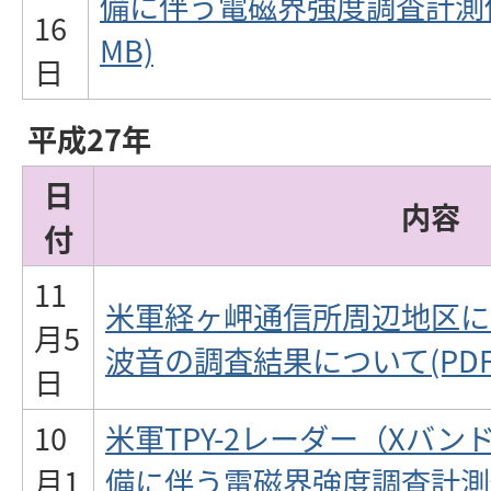
備に伴う電磁界強度調査計測値に
16
MB)
日
平成27年
日
内容
付
11
米軍経ヶ岬通信所周辺地区に
月5
波音の調査結果について(PDF:5
日
10
米軍TPY-2レーダー（Xバ
月1
備に伴う電磁界強度調査計測値に