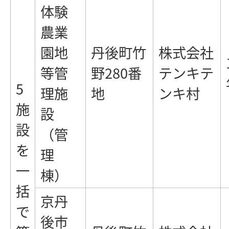
体験
農業
園地
丹後町竹
株式会社
等管
野280番
テンキテ
5
理施
地
ンキ村
施
設
設
（管
を
理
一
棟）
括
京丹
で
後市