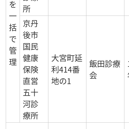
を
所
一
京丹
括
後市
で
国民
管
健康
大宮町延
理
飯田診療
保険
利414番
会
直営
地の1
五十
河診
療所