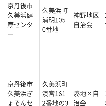
京丹後市
久美浜町
久美浜健
神野地区
浦明105
康センタ
自治会
0番地
ー
京丹後市
久美浜町
久美浜ぎ
湊宮161
湊地区自
ょそんセ
2番地の3
治会