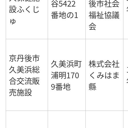
谷5422
後市社会
設ふくじ
番地の1
福祉協議
ゅ
会
京丹後市
久美浜町
株式会社
久美浜総
浦明170
くみはま
合交流販
9番地
縣
売施設