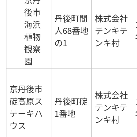
後市
丹後町間
株式会社
海浜
人68番地
テンキテ
植物
の1
ンキ村
観察
園
京丹後市
株式会社
碇高原ス
丹後町碇
テンキテ
テーキハ
1番地
ンキ村
ウス