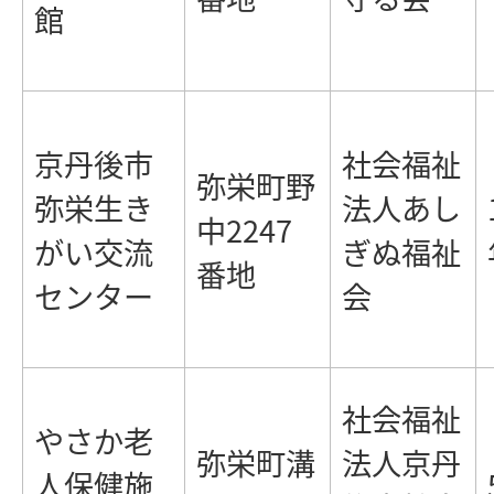
館
京丹後市
社会福祉
弥栄町野
弥栄生き
法人あし
中2247
がい交流
ぎぬ福祉
番地
センター
会
社会福祉
やさか老
弥栄町溝
法人京丹
人保健施