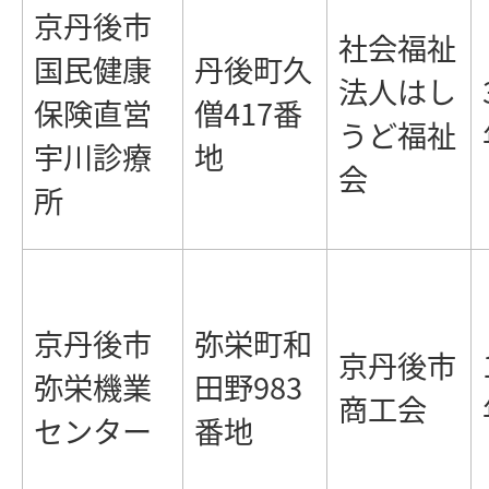
京丹後市
社会福祉
国民健康
丹後町久
法人はし
保険直営
僧417番
うど福祉
宇川診療
地
会
所
京丹後市
弥栄町和
京丹後市
弥栄機業
田野983
商工会
センター
番地