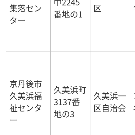
中2245
集落セン
区
番地の1
ター
京丹後市
久美浜町
久美浜福
久美浜一
3137番
祉センタ
区自治会
地の3
ー