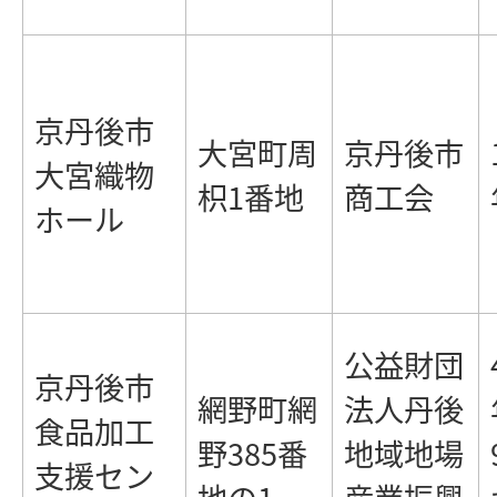
京丹後市
大宮町周
京丹後市
大宮織物
枳1番地
商工会
ホール
公益財団
京丹後市
網野町網
法人丹後
食品加工
野385番
地域地場
支援セン