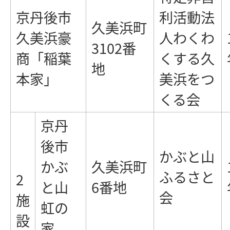
京丹後市
利活動法
久美浜町
久美浜豪
人わくわ
3102番
商「稲葉
くする久
地
本家」
美浜をつ
くる会
京丹
後市
かぶと山
かぶ
久美浜町
ふるさと
2
と山
6番地
会
施
虹の
設
家