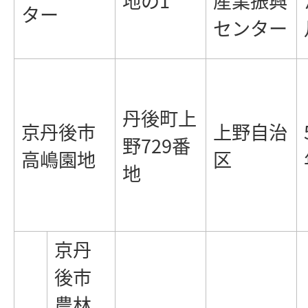
地の1
産業振興
ター
センター
丹後町上
京丹後市
上野自治
野729番
高嶋園地
区
地
京丹
後市
農林