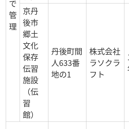
で
京丹
管
後市
理
郷土
文化
丹後町間
株式会社
保存
人633番
ラソクラ
伝習
地の1
フト
施設
（伝
習
館）