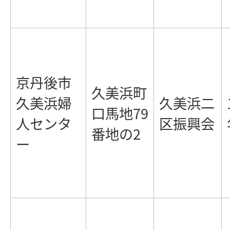
京丹後市
久美浜町
久美浜婦
久美浜二
口馬地79
人センタ
区振興会
番地の2
ー