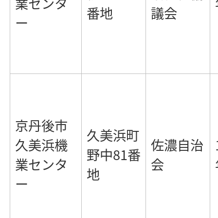
業センタ
番地
議会
ー
京丹後市
久美浜町
久美浜機
佐濃自治
野中81番
業センタ
会
地
ー