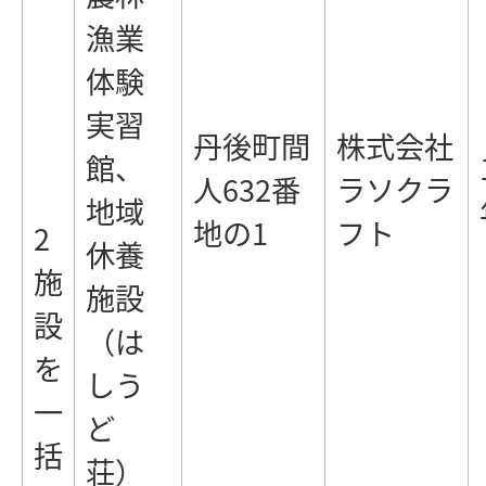
漁業
体験
実習
丹後町間
株式会社
館、
人632番
ラソクラ
地域
地の1
フト
2
休養
施
施設
設
（は
を
しう
一
ど
括
荘）