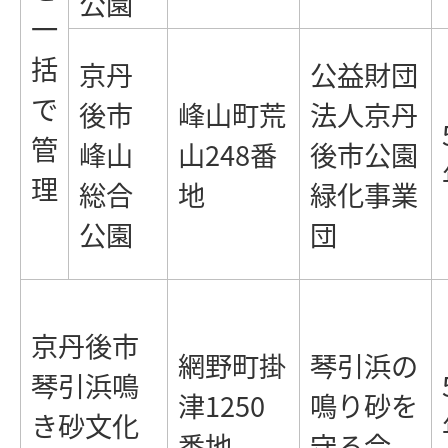
公園
一
括
京丹
公益財団
で
後市
峰山町荒
法人京丹
管
峰山
山248番
後市公園
理
総合
地
緑化事業
公園
団
京丹後市
網野町掛
琴引浜の
琴引浜鳴
津1250
鳴り砂を
き砂文化
番地
守る会