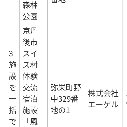
森林
公園
京丹
後市
3
スイ
施
ス村
設
体験
を
交流
弥栄町野
株式会社
一
宿泊
中329番
エーゲル
括
施設
地の1
で
「風