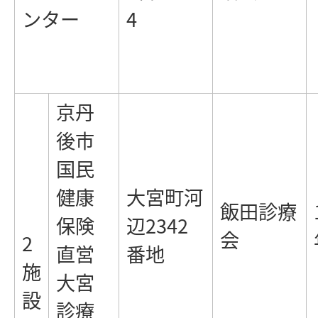
ンター
4
京丹
後市
国民
健康
大宮町河
飯田診療
保険
辺2342
会
2
直営
番地
施
大宮
設
診療