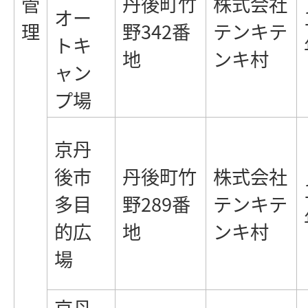
管
丹後町竹
株式会社
オー
理
野342番
テンキテ
トキ
地
ンキ村
ャン
プ場
京丹
後市
丹後町竹
株式会社
多目
野289番
テンキテ
的広
地
ンキ村
場
京丹