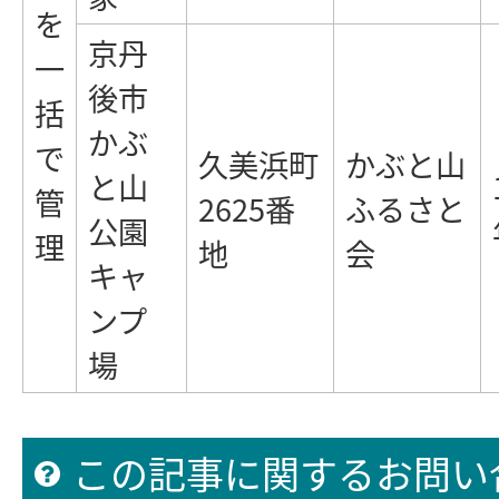
を
京丹
一
後市
括
かぶ
で
久美浜町
かぶと山
と山
管
2625番
ふるさと
公園
理
地
会
キャ
ンプ
場
この記事に関するお問い