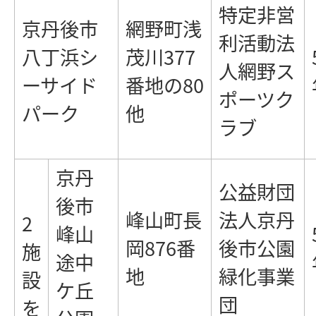
特定非営
京丹後市
網野町浅
利活動法
八丁浜シ
茂川377
人網野ス
ーサイド
番地の80
ポーツク
パーク
他
ラブ
京丹
公益財団
後市
峰山町長
法人京丹
2
峰山
岡876番
後市公園
施
途中
地
緑化事業
設
ケ丘
団
を