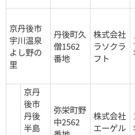
京丹後市
丹後町久
株式会社
宇川温泉
僧1562
ラソクラ
よし野の
番地
フト
里
京丹
後市
弥栄町野
丹後
株式会社
中2562
半島
エーゲル
番地