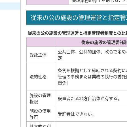
管理業務の停止を命じること
従来の公の施設の管理運営と指定管
従来の公の施設の管理運営と指定管理者制度との比
従来の施設の管理委託
公共団体、公共的団体、政令で定め
受託主体
定
条例を根拠として締結される契約に
法的性格
管理の事務または業務の執行の委託
関係]
施設の管理
設置者たる地方自治体が有する。
権限
施設の使用
受託者はできない。
許可
基本的な利