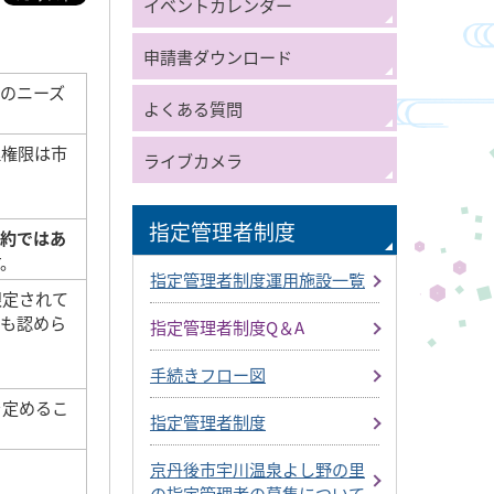
イベントカレンダー
申請書ダウンロード
のニーズ
よくある質問
理権限は市
ライブカメラ
指定管理者制度
契約ではあ
す。
指定管理者制度運用施設一覧
限定されて
体も認めら
指定管理者制度Q＆A
手続きフロー図
を定めるこ
指定管理者制度
京丹後市宇川温泉よし野の里
の指定管理者の募集について