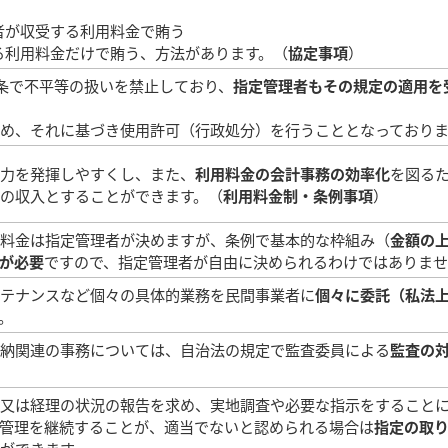
者が収受する利用料金で賄う
る利用料金だけで賄う、方法があります。（
協定事項
）
4条で不平等の扱いを禁止しており、
指定管理者もその規定の適用を
め、それに基づき使用許可（行政処分）を行うこととなっておりま
力を発揮しやすくし、また、
利用料金の会計事務の効率化
を図る
の収入とすることができます。（
利用料金制・条例事項
）
料金は指定管理者が決めますが、条例で基本的な枠組み（
金額の
が必要
ですので、指定管理者が自由に決められるわけではありま
テナンスなど個々の具体的業務を民間事業者に
個々に委託（私法
。
納関連の事務については、自治法の規定で監査委員による
監査の
又は経理の状況の報告を求め、実地調査や必要な指示をすること
管理を継続することが、適当でないと認められる場合は
指定の取