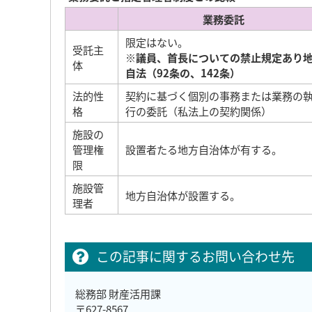
業務委託
限定はない。
受託主
※議員、首長についての禁止規定あり
体
自法（92条の、142条）
法的性
契約に基づく個別の事務または業務の
格
行の委託（私法上の契約関係）
施設の
管理権
設置者たる地方自治体が有する。
限
施設管
地方自治体が設置する。
理者
この記事に関するお問い合わせ先
総務部 財産活用課
〒627-8567