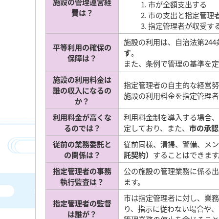
施設の管理運営経
市が全額支出する
費は？
市の支出と指定管理
指定管理者が収受す
施設の利用は、自治法第24
平等利用の確保の
す
。
保障は？
また、条例で管理の基準を定
施設の利用料金は
指定管理者の自主的な経営努
誰の収入になるの
施設の利用料金を指定管理者
か？
利用料金が高くな
利用料金制を導入する場合、
るのでは？
定しており、また、
市の承認
従前の業務委託と
従前同様、清掃、警備、メン
の関係は？
託契約）
することはできます
指定管理者の事務
公の施設の管理業務に係る出
執行監査は？
ます。
市は指定管理者に対し、業務
指定管理者の監督
り、指示に従わない場合や、
は誰が？