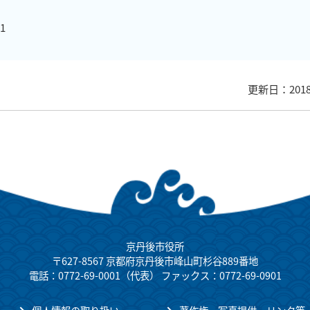
1
更新日：201
京丹後市役所
〒627-8567 京都府京丹後市峰山町杉谷889番地
電話：0772-69-0001（代表） ファックス：0772-69-0901