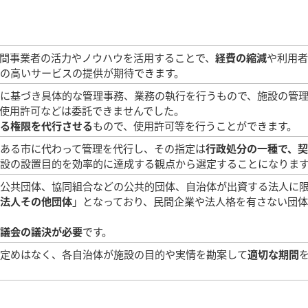
間事業者の活力やノウハウを活用することで、
経費の縮減
や利用者
の高いサービスの提供が期待できます。
に基づき具体的な管理事務、業務の執行を行うもので、施設の管
使用許可などは委託できませんでした。
る権限を代行させる
もので、使用許可等を行うことができます。
ある市に代わって管理を代行し、その指定は
行政処分の一種で、
設の設置目的を効率的に達成する観点から選定することになりま
公共団体、協同組合などの公共的団体、自治体が出資する法人に
法人その他団体
」となっており、民間企業や法人格を有さない団
議会の議決が必要
です。
定めはなく、各自治体が施設の目的や実情を勘案して
適切な期間