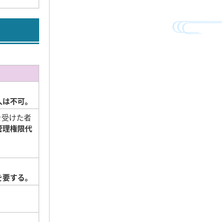
人は不可。
を受けた者
管理権限代
を要する。