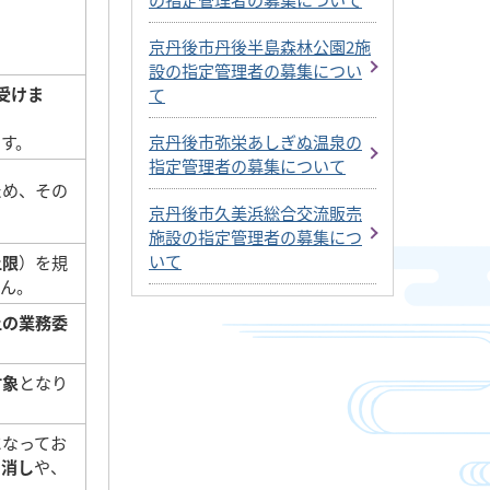
京丹後市丹後半島森林公園2施
設の指定管理者の募集につい
受けま
て
す。
京丹後市弥栄あしぎぬ温泉の
指定管理者の募集について
ため、その
京丹後市久美浜総合交流販売
施設の指定管理者の募集につ
いて
上限
）を規
せん。
上の業務委
対象
となり
になってお
り消し
や、