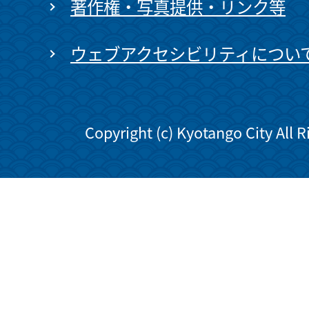
著作権・写真提供・リンク等
ウェブアクセシビリティについ
Copyright (c) Kyotango City All 