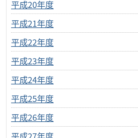
平成20年度
平成21年度
平成22年度
平成23年度
平成24年度
平成25年度
平成26年度
平成27年度