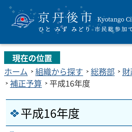
現在の位置
ホーム
組織から探す
総務部
財
補正予算
平成16年度
平成16年度