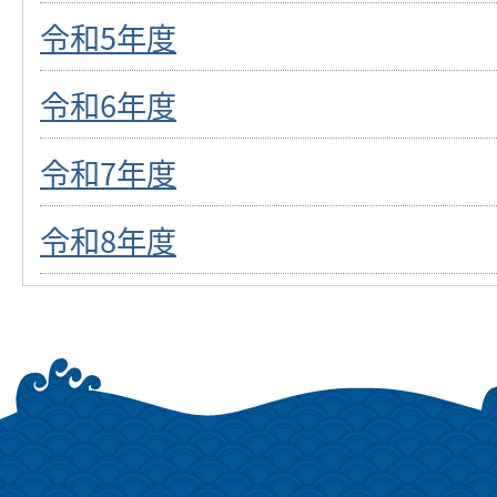
令和5年度
令和6年度
令和7年度
令和8年度