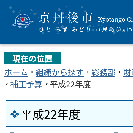
現在の位置
ホーム
組織から探す
総務部
財
補正予算
平成22年度
平成22年度