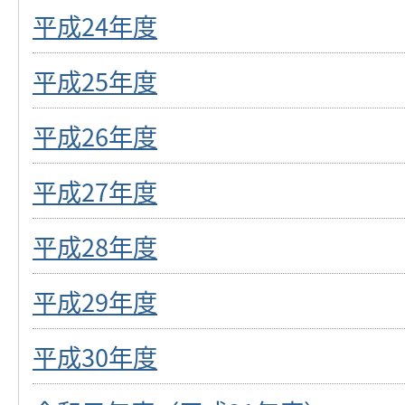
平成24年度
平成25年度
平成26年度
平成27年度
平成28年度
平成29年度
平成30年度