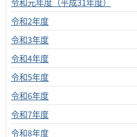
令和元年度（平成31年度）
令和2年度
令和3年度
令和4年度
令和5年度
令和6年度
令和7年度
令和8年度