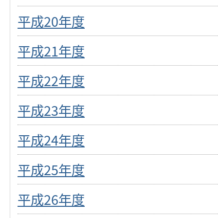
平成20年度
平成21年度
平成22年度
平成23年度
平成24年度
平成25年度
平成26年度