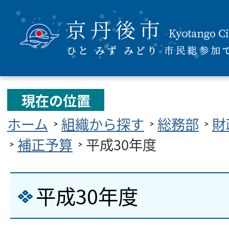
現在の位置
ホーム
組織から探す
総務部
財
補正予算
平成30年度
平成30年度