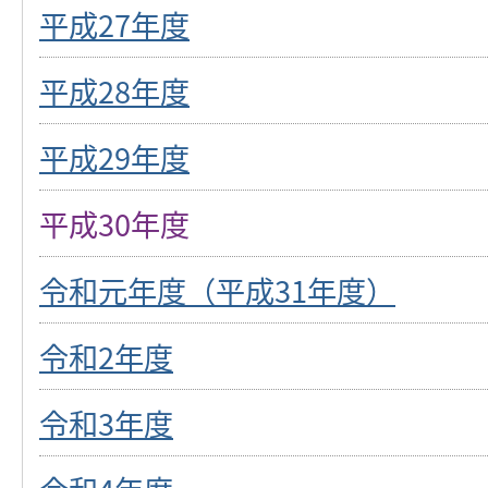
平成27年度
平成28年度
平成29年度
平成30年度
令和元年度（平成31年度）
令和2年度
令和3年度