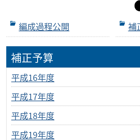
編成過程公開
補
補正予算
平成16年度
平成17年度
平成18年度
平成19年度