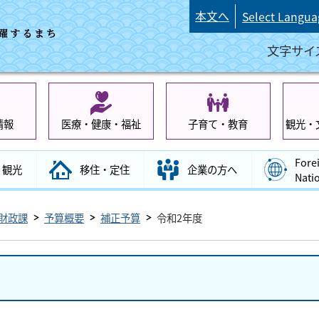
本文へ
Select Langua
文字サイ
情報
医療・健康・福祉
子育て・教育
観光・
Fore
観光
移住・定住
企業の方へ
Nati
財政課
予算概要
補正予算
令和2年度