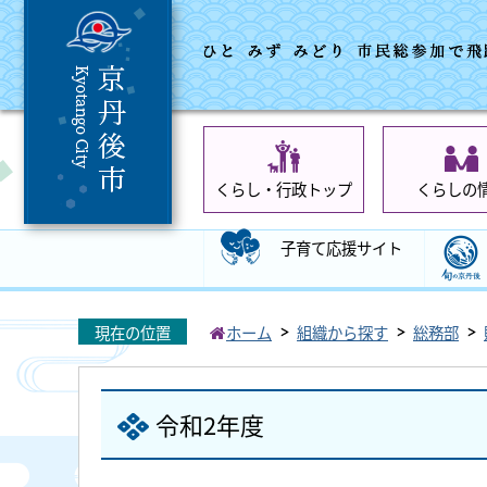
くらし・行政トップ
くらしの
子育て応援サイト
現在の位置
ホーム
組織から探す
総務部
令和2年度