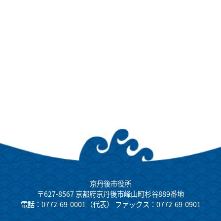
京丹後市役所
〒627-8567 京都府京丹後市峰山町杉谷889番地
電話：0772-69-0001（代表） ファックス：0772-69-0901