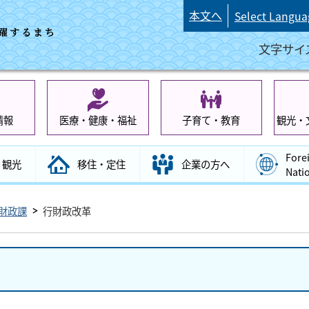
本文へ
Select Langua
文字サイ
情報
医療・健康・福祉
子育て・教育
観光・
Fore
観光
移住・定住
企業の方へ
Nati
財政課
行財政改革