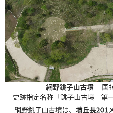
網野銚子山古墳
国指
史跡指定名称「銚子山古墳 第
網野銚子山古墳は、
墳丘長201