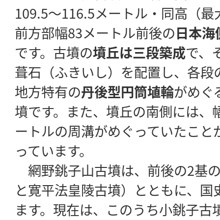
109.5～116.5メートル・同高（
前方部幅83メートル前後の
日本海
です。古墳の
墳丘は三段築成
で、
葺石（ふきいし）を配置し、各段
地方特有の
丹後型円筒埴輪
がめぐ
墳です。また、墳丘の南側には、幅
ートルの周溝がめぐっていたこと
っています。
網野銚子山古墳は、前後の2基の
と寛平法皇陵古墳）とともに、国
ます。現在は、このうち小銚子古