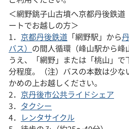
＜網野銚子山古墳へ京都丹後鉄道
ートでお越しの方＞
1．
京都丹後鉄道
「網野駅」から
バス）
の間人循環（峰山駅から峰
うえ、「網野」または「桃山」で下
分程度。（注）バスの本数は少な
かめの上お越しください。
2．
京丹後市公共ライドシェア
3．
タクシー
4．
レンタサイクル
5．徒歩のみ（約25～40分）