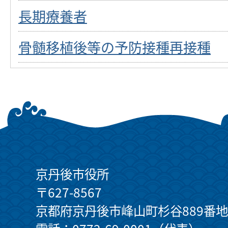
長期療養者
骨髄移植後等の予防接種再接種
京丹後市役所
〒627-8567
京都府京丹後市峰山町杉谷889番地