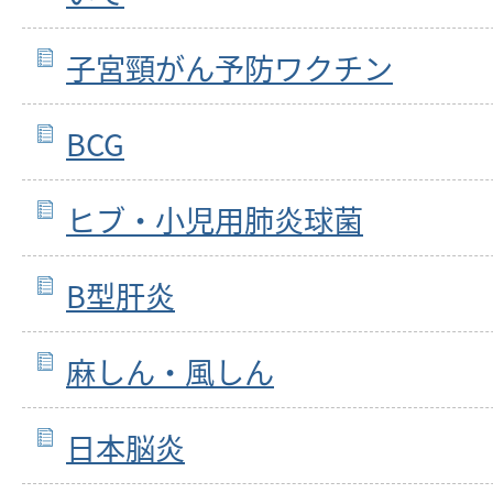
子宮頸がん予防ワクチン
BCG
ヒブ・小児用肺炎球菌
B型肝炎
麻しん・風しん
日本脳炎