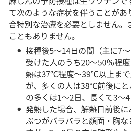
麻しんの予防接種は生ワクチンで
て次のような症状を伴うことがあ
合特別な治療を必要としません。
こともありません。
接種後5～14日の間（主に7
受けた人のうち20～50％程
熱は37℃程度～39℃以上ま
が、多くの人は38℃前後に
の多くは1～2日、長くて3～
発熱した場合、解熱日前後に
ぶつがバラバラと顔面・胸な