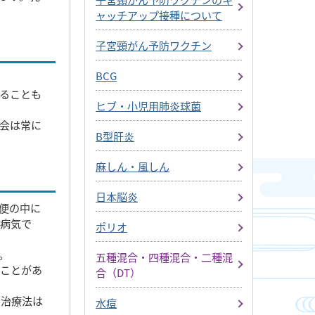
ャッチアップ接種について
子宮頸がん予防ワクチン
BCG
ることも
ヒブ・小児用肺炎球菌
会は常に
B型肝炎
麻しん・風しん
日本脳炎
便の中に
い病気で
ポリオ
。
五種混合・四種混合・二種混
うことがあ
合（DT）
な治療法は
水痘