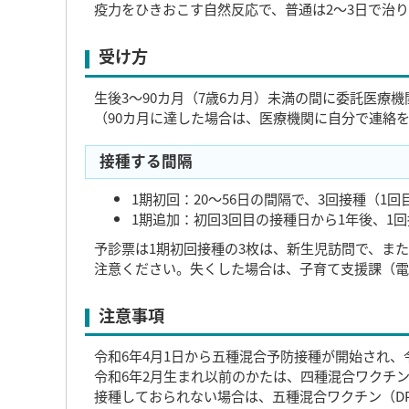
疫力をひきおこす自然反応で、普通は2～3日で治り
受け方
生後3～90カ月（7歳6カ月）未満の間に委託医療
（90カ月に達した場合は、医療機関に自分で連絡
接種する間隔
1期初回：20～56日の間隔で、3回接種（1
1期追加：初回3回目の接種日から1年後、1
予診票は1期初回接種の3枚は、新生児訪問で、また
注意ください。失くした場合は、子育て支援課（電話
注意事項
令和6年4月1日から五種混合予防接種が開始され、
令和6年2月生まれ以前のかたは、四種混合ワクチ
接種しておられない場合は、五種混合ワクチン（DPT