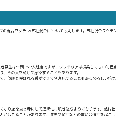
ブの混合ワクチン(五種混合)について説明します。五種混合ワクチ
患者発生は年間1～2人程度ですが、ジフテリアは感染しても10％程
り、その人を通じて感染することもあります。
で、偽膜と呼ばれる膜ができて窒息死することもある恐ろしい病気
くなり顔を真っ赤にして連続性に咳き込むようになります。熱は出
んが起きることがあります。肺炎や脳症などの重い合併症を起こし