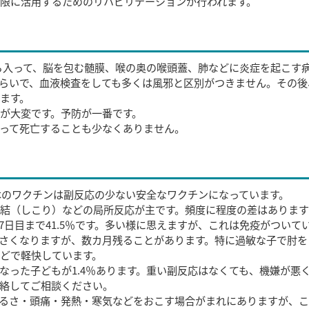
限に活用するためのリハビリテーションが行われます。
から入って、脳を包む髄膜、喉の奥の喉頭蓋、肺などに炎症を起こす
らいで、血液検査をしても多くは風邪と区別がつきません。その後
ます。
が大変です。予防が一番です。
って死亡することも少なくありません。
日本のワクチンは副反応の少ない安全なワクチンになっています。
結（しこり）などの局所反応が主です。頻度に程度の差はありま
後7日目まで41.5％です。多い様に思えますが、これは免疫がついて
さくなりますが、数カ月残ることがあります。特に過敏な子で肘を
どで軽快しています。
になった子どもが1.4％あります。重い副反応はなくても、機嫌が悪
絡してご相談ください。
るさ・頭痛・発熱・寒気などをおこす場合がまれにありますが、