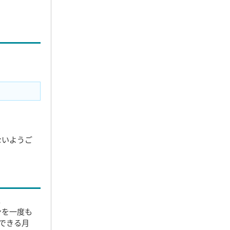
ないようご
。
ンを一度も
のできる月