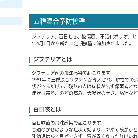
五種混合予防接種
ジフテリア、百日せき、破傷風、不活化ポリオ、ヒ
年4月1日から新たに定期接種に追加されました。
ジフテリアとは
ジフテリア菌の飛沫感染で起こります。
1981年に三種混合ワクチンが導入され、現在での
状がでるだけで、残りの人は症状が出ず保菌者とな
症状は高熱、のどの痛み、犬吠状のせき、嘔吐など
百日咳とは
百日咳菌の飛沫感染で起こります。
普通のかぜのような症状で始まり、やがて咳がひど
乳幼児は咳で息ができず、唇が青くなったりけいれ