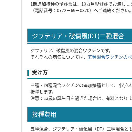
1期追加接種の予診票は、10カ月児健診でお渡し
（電話番号：0772－69－0370）へご連絡ください
ジフテリア・破傷風(DT)二種混合
ジフテリア、破傷風の混合ワクチンです。
それぞれの病気については、
五種混合ワクチンのペ
受け方
三種・四種混合ワクチンの追加接種として、小学6
接種します。
注意：13歳の誕生日を過ぎた場合は、有料となり
接種費用
五種混合、ジフテリア・破傷風（DT）二種混合と