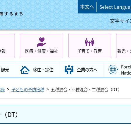
本文へ
Select Langua
文字サイ
情報
医療・健康・福祉
子育て・教育
観光・
Fore
観光
移住・定住
企業の方へ
Nati
健康
子どもの予防接種
五種混合・四種混合・二種混合（DT）
（DT）