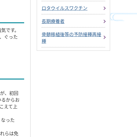
ロタウイルスワクチン
長期療養者
病気です。
骨髄移植後等の予防接種再接
、ぐった
種
すが、初回
いるからお
こえて上
くなった
これらは免