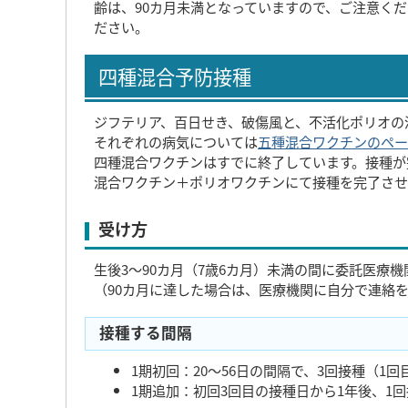
齢は、90カ月未満となっていますので、ご注意く
ださい。
四種混合予防接種
ジフテリア、百日せき、破傷風と、不活化ポリオの
それぞれの病気については
五種混合ワクチンのペー
四種混合ワクチンはすでに終了しています。接種が
混合ワクチン＋ポリオワクチンにて接種を完了させ
受け方
生後3～90カ月（7歳6カ月）未満の間に委託医療
（90カ月に達した場合は、医療機関に自分で連絡
接種する間隔
1期初回：20～56日の間隔で、3回接種（1
1期追加：初回3回目の接種日から1年後、1