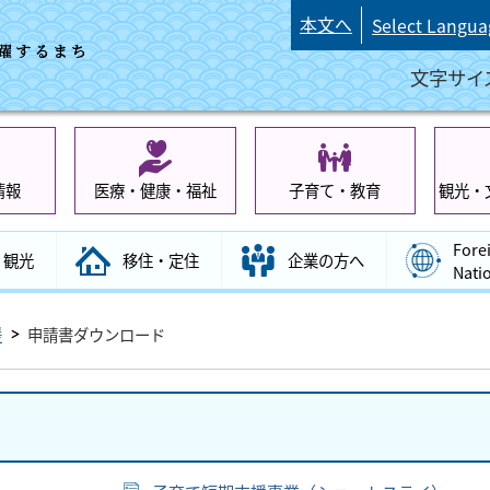
本文へ
Select Langua
文字サイ
情報
医療・健康・福祉
子育て・教育
観光・
Fore
観光
移住・定住
企業の方へ
Nati
援
申請書ダウンロード