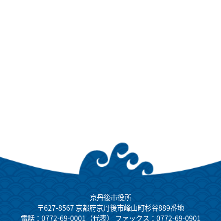
京丹後市役所
〒627-8567 京都府京丹後市峰山町杉谷889番地
電話：0772-69-0001（代表） ファックス：0772-69-0901