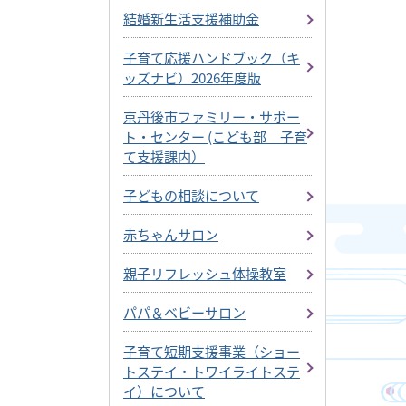
結婚新生活支援補助金
子育て応援ハンドブック（キ
ッズナビ）2026年度版
京丹後市ファミリー・サポー
ト・センター (こども部 子育
て支援課内）
子どもの相談について
赤ちゃんサロン
親子リフレッシュ体操教室
パパ＆ベビーサロン
子育て短期支援事業（ショー
トステイ・トワイライトステ
イ）について