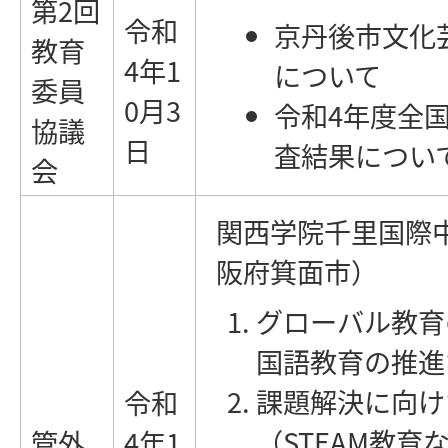
第2回
令和
京丹後市文化
教育
4年1
について
委員
0月3
令和4年度全
協議
日
査結果につい
会
関西学院千里国際
阪府箕面市）
グローバル教育
国語教育の推進
課題解決に向け
令和
（STEAМ教育
管外
4年1