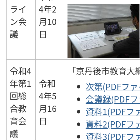
ライ
4年2
ン会
月10
議
日
令和4
「京丹後市教育大
年第1
令和
次第(PDFファイ
回総
4年5
会議録(PDFファ
合教
月16
資料1(PDFファ
育会
日
資料2(PDFファ
議
資料3(PDFファ