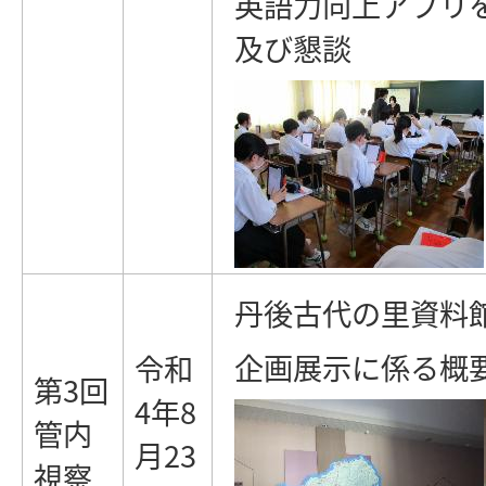
英語力向上アプリ
及び懇談
丹後古代の里資料
企画展示に係る概
令和
第3回
4年8
管内
月23
視察