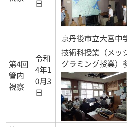
日
京丹後市立大宮中
技術科授業（メッ
令和
グラミング授業）
第4回
4年1
管内
0月3
視察
日