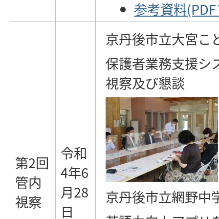
参考資料(PDFフ
京丹後市立大宮こ
保護者業務支援シ
視察及び懇談
令和
第2回
4年6
管内
月28
京丹後市立網野中
視察
日