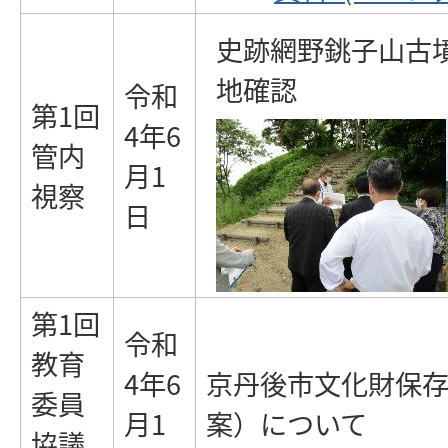
史跡網野銚子山古
地確認
令和
第1回
4年6
管内
月1
視察
日
第1回
令和
教育
4年6
京丹後市文化財保
委員
月1
案）について
協議