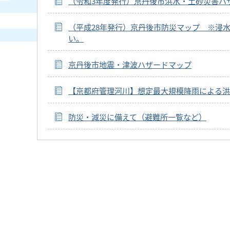
（令和3年度発行）京丹後市洪水・土砂災害ハ
（平成28年発行）京丹後市防災マップ ※浸
い。
京丹後市地震・津波ハザードマップ
【京都府管理河川】想定最大規模降雨による洪
防災・減災に備えて（避難所一覧など）