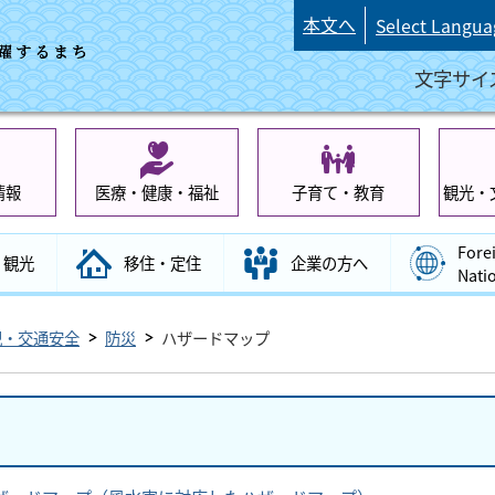
本文へ
Select Langua
文字サイ
情報
医療・健康・福祉
子育て・教育
観光・
Fore
観光
移住・定住
企業の方へ
Nati
犯・交通安全
防災
ハザードマップ