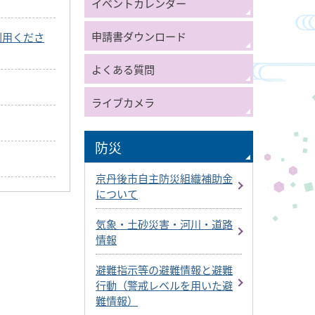
イベントカレンダー
申請書ダウンロード
利用くださ
よくある質問
ライブカメラ
防災
京丹後市自主防災組織補助金
について
気象・土砂災害・河川・道路
情報
避難指示等の避難情報と避難
行動（警戒レベルを用いた避
難情報）