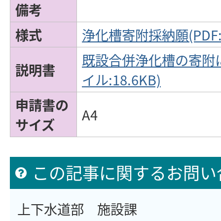
備考
様式
浄化槽寄附採納願(PDF:7
既設合併浄化槽の寄附に
説明書
イル:18.6KB)
申請書の
A4
サイズ
この記事に関するお問い
上下水道部 施設課