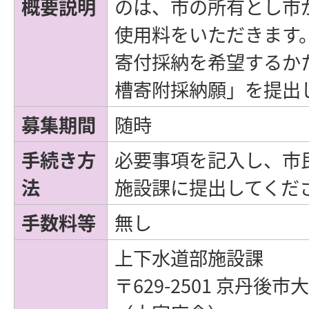
概要説明
のは、市の所有とし市
使用料をいただきます
寄付採納を希望するか
槽寄附採納願」を提出
募集期間
随時
手続き方
必要事項を記入し、市
法
施設課に提出してくだ
手数料等
無し
上下水道部施設課
〒629-2501 京丹後