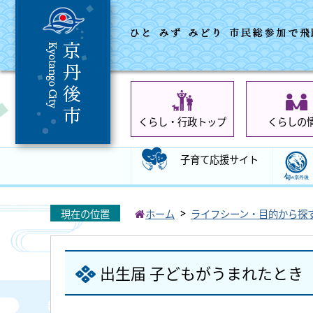
くらし・行政トップ
くらしの
子育て応援サイト
現在の位置
ホーム
ライフシーン・目的から探
出生届 子どもがうまれたとき