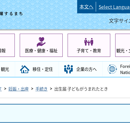
本文へ
Select Langua
文字サイ
情報
医療・健康・福祉
子育て・教育
観光・
Fore
観光
移住・定住
企業の方へ
Nati
す
妊娠・出産
手続き
出生届 子どもがうまれたとき