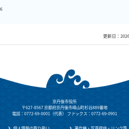
6
更新日：202
京丹後市役所
〒627-8567 京都府京丹後市峰山町杉谷889番地
電話：0772-69-0001（代表） ファックス：0772-69-0901
個人情報の取り扱い
著作権・写真提供・リンク等