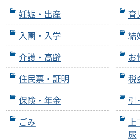
妊娠・出産
育
入園・入学
結
介護・高齢
お
住民票・証明
税
保険・年金
引
ごみ
上
尿