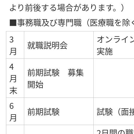
より前後する場合があります。）
■事務職及び専門職（医療職を除
3
オンライ
就職説明会
月
実施
4
前期試験 募集
月
開始
末
6
前期試験
試験（面
月
2日間の