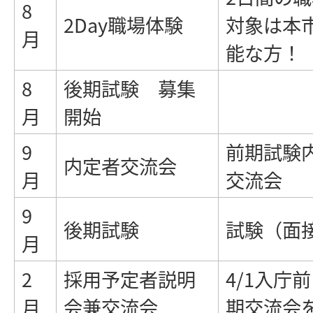
8
2Day職場体験
対象は本
月
能な方！
8
後期試験 募集
月
開始
9
前期試験
内定者交流会
月
交流会
9
後期試験
試験（面
月
2
採用予定者説明
4/1入庁
月
会兼交流会
期交流会