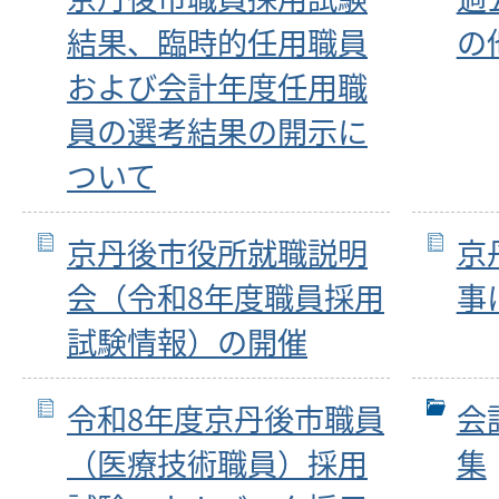
結果、臨時的任用職員
の
および会計年度任用職
員の選考結果の開示に
ついて
京丹後市役所就職説明
京
会（令和8年度職員採用
事
試験情報）の開催
令和8年度京丹後市職員
会
（医療技術職員）採用
集