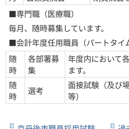
■専門職（医療職）
毎月、随時募集しています。
■会計年度任用職員（パートタイ
随
各部署募
年度内において
時
集
ます。
随
面接試験（及び
選考
時
等）
京丹後市職員採用試験
過