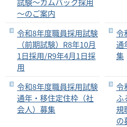
試験～カムバック採用
～のご案内
令和8年度職員採用試験
令
（前期試験）R8年10月
通
1日採用/R9年4月1日採
集
用
令和8年度職員採用試験
令
通年・移住定住枠（社
ふ
会人）募集
規
の