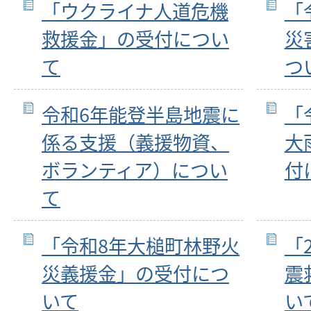
「ウクライナ人道危機
「
救援金」の受付につい
災
て
つ
令和6年能登半島地震に
「
係る支援（義援物資、
大
ボランティア）につい
付
て
「令和8年大槌町林野火
「
災義援金」の受付につ
震
いて
い