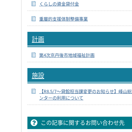
くらしの資金貸付金
重層的支援体制整備事業
計画
第4次京丹後市地域福祉計画
施設
【R8.5/7～貸館担当課変更のお知らせ】峰山
ンターの利用について
この記事に関するお問い合わせ先