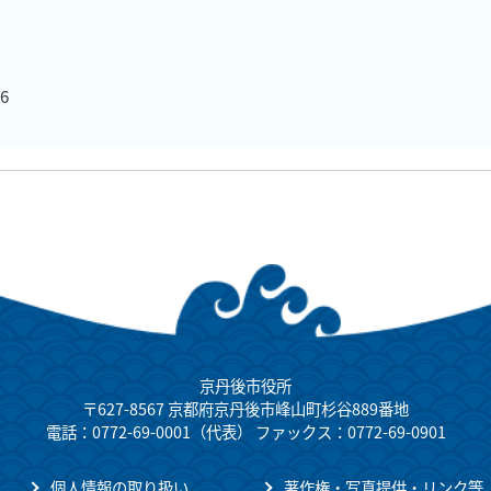
6
京丹後市役所
〒627-8567 京都府京丹後市峰山町杉谷889番地
電話：0772-69-0001（代表） ファックス：0772-69-0901
個人情報の取り扱い
著作権・写真提供・リンク等