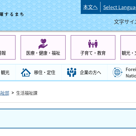
本文へ
Select Langua
文字サイ
情報
医療・健康・福祉
子育て・教育
観光・
Fore
観光
移住・定住
企業の方へ
Nati
福祉部
生活福祉課