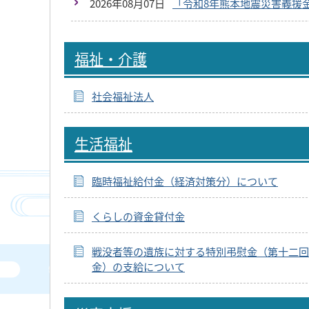
2026年08月07日
「令和8年熊本地震災害義援
福祉・介護
社会福祉法人
生活福祉
臨時福祉給付金（経済対策分）について
くらしの資金貸付金
戦没者等の遺族に対する特別弔慰金（第十二回
金）の支給について