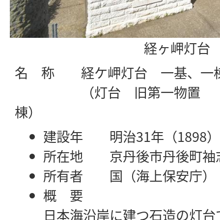
経ヶ岬灯台
名 称 経ケ岬灯台 一基、一
（灯台 旧第一物置 附
棟）
建設年 明治31年
所在地 京丹後市丹後町袖
所有者 国（海上保安庁）
概 要
日本海沿岸に建つ石造の灯台