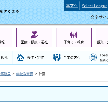
本文へ
Select Langua
文字サイ
情報
医療・健康・福祉
子育て・教育
観光・
Fore
観光
移住・定住
企業の方へ
Nati
会事務局
学校教育課
計画