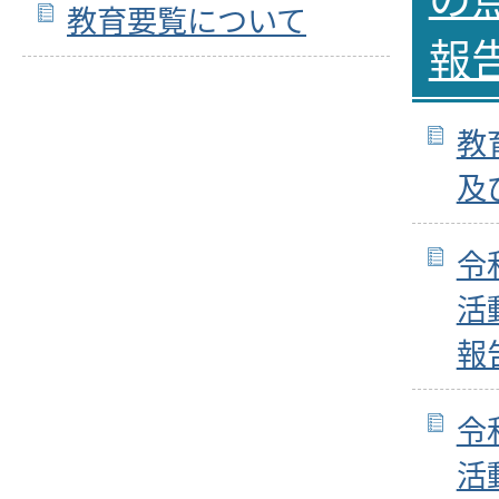
教育要覧について
報
教
及
令
活
報
令
活