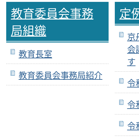
教育委員会事務
定
局組織
京
会
教育長室
す
教育委員会事務局紹介
令
令
令