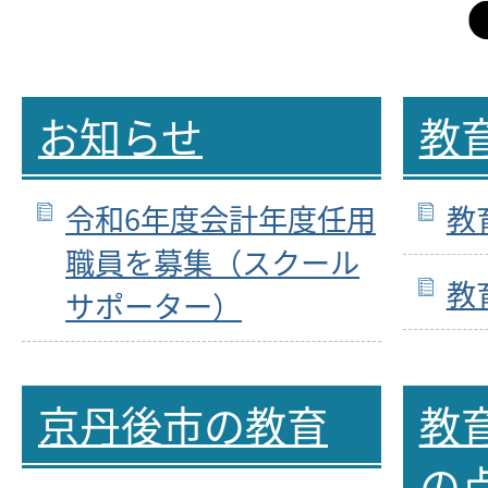
お知らせ
教
令和6年度会計年度任用
教
職員を募集（スクール
教
サポーター）
京丹後市の教育
教
の