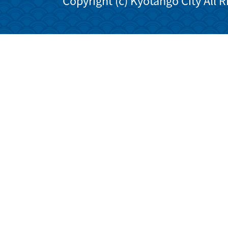
Copyright (c) Kyotango City All 