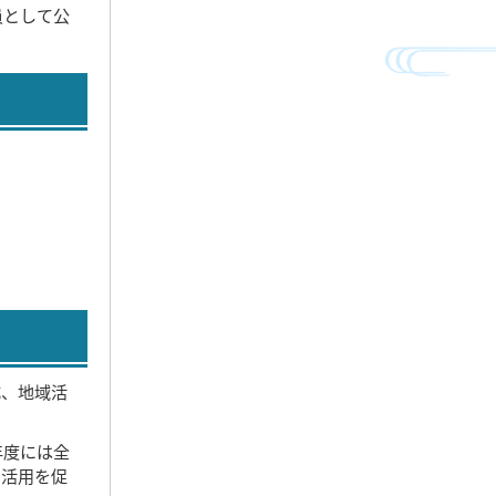
員として公
成、地域活
年度には全
の活用を促