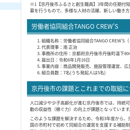
※1【京丹後市ふるさと創生職員】3年間の任期付
募を行うもので、多様な人材の活躍、新しい働き方
労働者協同組合TANGO CREW’S
組織名称：労働者協同組合TANGO CREW’
代表理事：南 正治
事務所の住所：京都府京丹後市丹後町遠下80
届出日：令和6年1月16日
事業内容：商品開発販売、施設管理運営、広
組合員数：7名(うち発起人は5名)
京丹後市の課題とこれまでの取組に
人口減少や少子高齢化が進む京丹後市では、持続可
動の収益性（稼ぐ力）の向上が課題となっています
このような課題を解決するため、令和3年度から、
国の市町村で初めて同組合の運営を支援する補助制