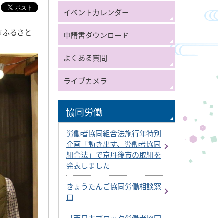
イベントカレンダー
市ふるさと
申請書ダウンロード
よくある質問
ライブカメラ
協同労働
労働者協同組合法施行年特別
企画「動き出す、労働者協同
組合法」で京丹後市の取組を
発表しました
きょうたんご協同労働相談窓
口
「西日本ブロック労働者協同