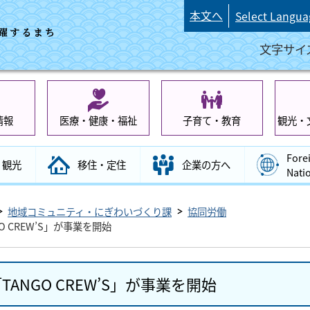
本文へ
Select Langua
文字サイ
情報
医療・健康・福祉
子育て・教育
観光・
Fore
観光
移住・定住
企業の方へ
Nati
地域コミュニティ・にぎわいづくり課
協同労働
 CREW’S」が事業を開始
NGO CREW’S」が事業を開始