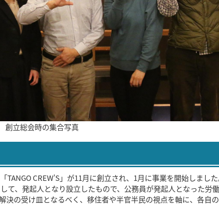
創立総会時の集合写真
ANGO CREW’S」が11月に創立され、1月に事業を開始しまし
として、発起人となり設立したもので、公務員が発起人となった労
解決の受け皿となるべく、移住者や半官半民の視点を軸に、各自