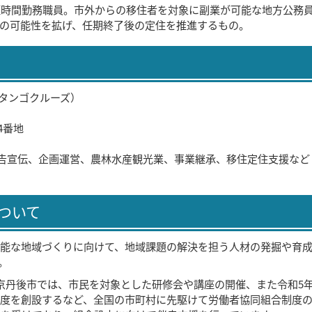
短時間勤務職員。市外からの移住者を対象に副業が可能な地方公務
の可能性を拡げ、任期終了後の定住を推進するもの。
S（タンゴクルーズ）
4番地
告宣伝、企画運営、農林水産観光業、事業継承、移住定住支援など
ついて
能な地域づくりに向けて、地域課題の解決を担う人材の発掘や育
。
京丹後市では、市民を対象とした研修会や講座の開催、また令和5
度を創設するなど、全国の市町村に先駆けて労働者協同組合制度