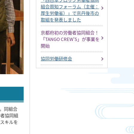
組合周知フォーラム（主催：
厚生労働省）」で京丹後市の
取組を発表しました
京都府初の労働者協同組合！
「TANGO CREW’S」が事業を
開始
協同労働研修会
た。同組合
働者協同組
のスキルを