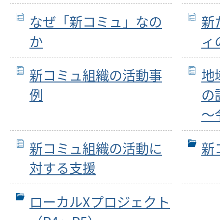
なぜ「新コミュ」なの
新
か
ィ
新コミュ組織の活動事
地
例
の
～
新コミュ組織の活動に
新
対する支援
ローカルXプロジェクト