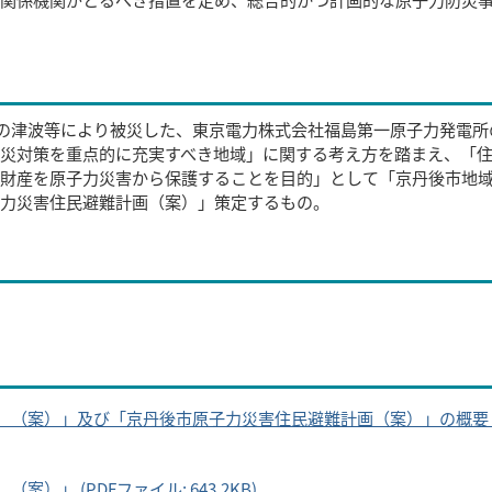
地震の津波等により被災した、東京電力株式会社福島第一原子力発電所
災対策を重点的に充実すべき地域」に関する考え方を踏まえ、「
財産を原子力災害から保護することを目的」として「京丹後市地
子力災害住民避難計画（案）」策定するもの。
（案）」及び「京丹後市原子力災害住民避難計画（案）」の概要 (
」 (PDFファイル: 643.2KB)