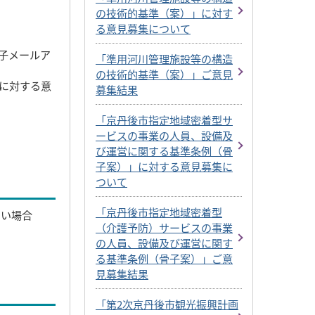
の技術的基準（案）」に対す
る意見募集について
子メールア
「準用河川管理施設等の構造
の技術的基準（案）」ご意見
に対する意
募集結果
「京丹後市指定地域密着型サ
ービスの事業の人員、設備及
び運営に関する基準条例（骨
子案）」に対する意見募集に
ついて
「京丹後市指定地域密着型
ない場合
（介護予防）サービスの事業
の人員、設備及び運営に関す
る基準条例（骨子案）」ご意
見募集結果
「第2次京丹後市観光振興計画