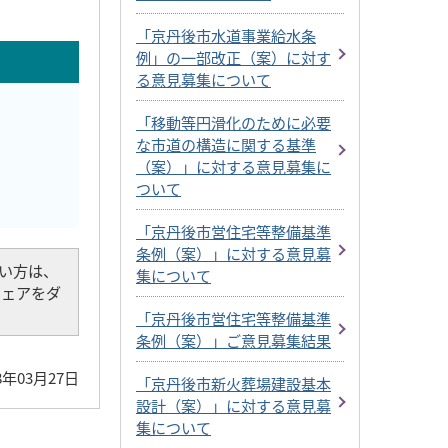
「京丹後市水道事業給水条
例」の一部改正（案）に対す
る意見募集について
「移動等円滑化のために必要
な市道の構造に関する基準
（案）」に対する意見募集に
ついて
「京丹後市営住宅等整備基準
条例（案）」に対する意見募
でない方は、
集について
トウェアをダ
「京丹後市営住宅等整備基準
条例（案）」ご意見募集結果
8年03月27日
「京丹後市新火葬場建設基本
設計（案）」に対する意見募
集について