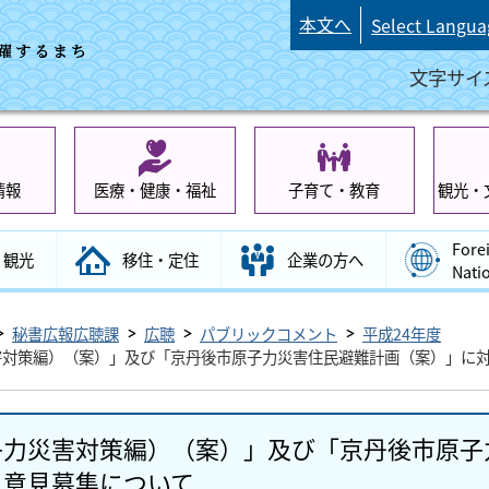
本文へ
Select Langua
文字サイ
情報
医療・健康・福祉
子育て・教育
観光・
Fore
観光
移住・定住
企業の方へ
Nati
秘書広報広聴課
広聴
パブリックコメント
平成24年度
害対策編）（案）」及び「京丹後市原子力災害住民避難計画（案）」に
子力災害対策編）（案）」及び「京丹後市原子
る意見募集について