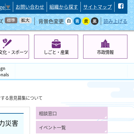
お問い合わせ
組織から探す
サイトマップ
ge
▼
ズ
背景色変更
読み上げる
文化・スポーツ
しごと・産業
市政情報
ign
onals
対する意見募集について
相談窓口
力災害
イベント一覧