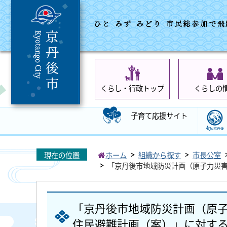
くらし・行政トップ
くらしの
子育て応援サイト
現在の位置
ホーム
組織から探す
市長公室
「京丹後市地域防災計画（原子力災
「京丹後市地域防災計画（原
住民避難計画（案）」に対す