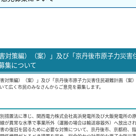
害対策編）（案）」及び「京丹後市原子力災害
募集について
害対策編）（案）」及び「京丹後市原子力災害住民避難計画（案
いて広く市民のみなさんからご意見を募集します。
別措置法に準じ、関西電力株式会社高浜発電所及び大飯発電所の
線が異常な水準で事業所外（運搬の場合は輸送容器外）へ放出さ
害の復旧を図るために必要な対策について、京丹後市、京都府、
関係機関がとるべき措置を定め、総合的かつ計画的な原子力防災