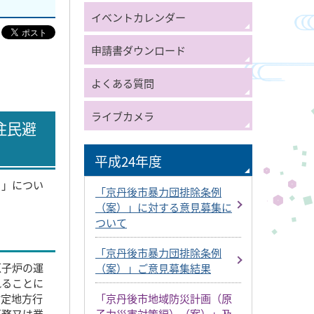
イベントカレンダー
申請書ダウンロード
よくある質問
ライブカメラ
住民避
平成24年度
）」につい
「京丹後市暴力団排除条例
（案）」に対する意見募集に
ついて
「京丹後市暴力団排除条例
原子炉の運
（案）」ご意見募集結果
れることに
「京丹後市地域防災計画（原
指定地方行
子力災害対策編）（案）」及
事務又は業