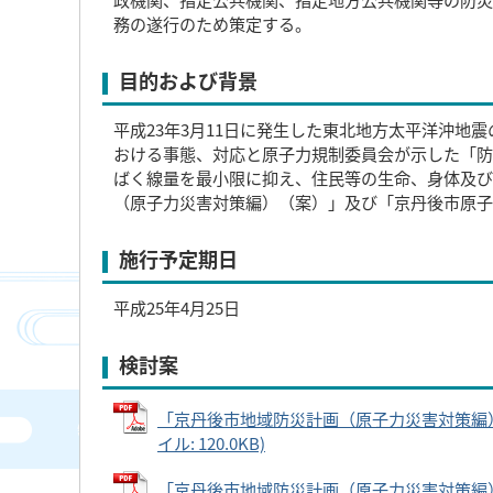
務の遂行のため策定する。
目的および背景
平成23年3月11日に発生した東北地方太平洋沖
おける事態、対応と原子力規制委員会が示した「防
ばく線量を最小限に抑え、住民等の生命、身体及び
（原子力災害対策編）（案）」及び「京丹後市原
施行予定期日
平成25年4月25日
検討案
「京丹後市地域防災計画（原子力災害対策編）
イル: 120.0KB)
「京丹後市地域防災計画（原子力災害対策編）（案）