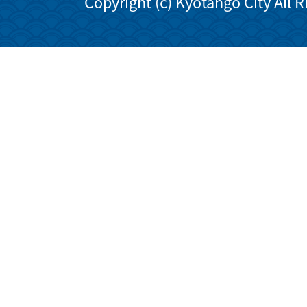
Copyright (c) Kyotango City All 