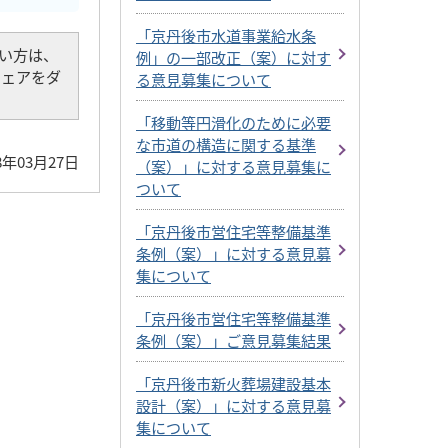
「京丹後市水道事業給水条
でない方は、
例」の一部改正（案）に対す
トウェアをダ
る意見募集について
「移動等円滑化のために必要
な市道の構造に関する基準
8年03月27日
（案）」に対する意見募集に
ついて
「京丹後市営住宅等整備基準
条例（案）」に対する意見募
集について
「京丹後市営住宅等整備基準
条例（案）」ご意見募集結果
「京丹後市新火葬場建設基本
設計（案）」に対する意見募
集について