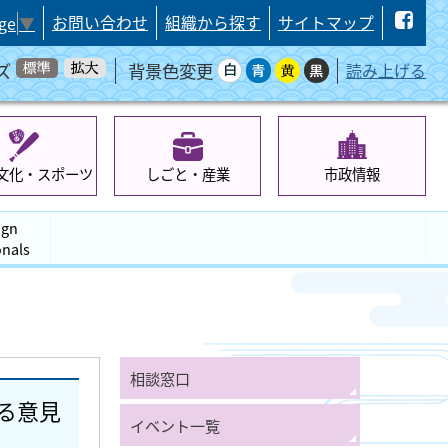
お問い合わせ
組織から探す
サイトマップ
ge
▼
ズ
背景色変更
読み上げる
文化・スポーツ
しごと・産業
市政情報
ign
onals
相談窓口
る意見
イベント一覧