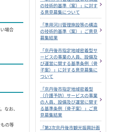
の技術的基準（案）」に対す
る意見募集について
「準用河川管理施設等の構造
ない場合
の技術的基準（案）」ご意見
募集結果
「京丹後市指定地域密着型サ
ービスの事業の人員、設備及
び運営に関する基準条例（骨
子案）」に対する意見募集に
ついて
「京丹後市指定地域密着型
（介護予防）サービスの事業
の人員、設備及び運営に関す
る基準条例（骨子案）」ご意
す。なお、
見募集結果
なもの等
「第2次京丹後市観光振興計画