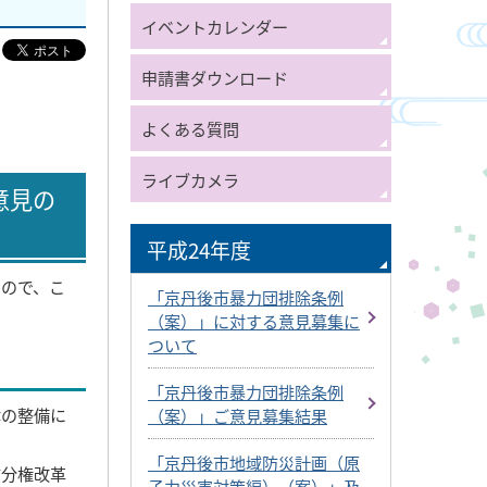
イベントカレンダー
申請書ダウンロード
よくある質問
ライブカメラ
意見の
平成24年度
たので、こ
「京丹後市暴力団排除条例
（案）」に対する意見募集に
ついて
「京丹後市暴力団排除条例
律の整備に
（案）」ご意見募集結果
「京丹後市地域防災計画（原
方分権改革
子力災害対策編）（案）」及