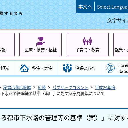
本文へ
Select Langua
文字サイ
情報
医療・健康・福祉
子育て・教育
観光・
Fore
観光
移住・定住
企業の方へ
Nati
秘書広報広聴課
広聴
パブリックコメント
平成24年度
市下水路の管理等の基準（案）」に対する意見募集について
める都市下水路の管理等の基準（案）」に対す