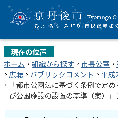
現在の位置
ホーム
組織から探す
市長公室
広聴
パブリックコメント
平成
「都市公園法に基づく条例で定め
び公園施設の設置の基準（案）」