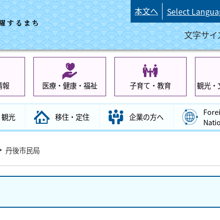
本文へ
Select Langua
文字サイ
情報
医療・健康・福祉
子育て・教育
観光・
Fore
観光
移住・定住
企業の方へ
Nati
丹後市民局