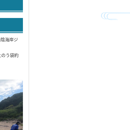
山陰海岸ジ
土のう袋約