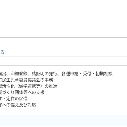
する
届出、印鑑登録、諸証明の発行、各種申請・受付・初期相談
町民生児童委員協議会の事務
域活性化（域学連携等）の推進
域づくり団体等への支援
住・定住の促進
害への備え及び対応