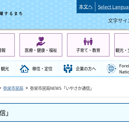
本文へ
Select Langua
文字サイ
情報
医療・健康・福祉
子育て・教育
観光・
Fore
観光
移住・定住
企業の方へ
Nati
弥栄市民局
弥栄市民局NEWS「いやさか通信」
通信」