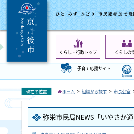
くらし・行政トップ
くらしの
子育て応援サイト
現在の位置
ホーム
組織から探す
市長公室
弥栄市民局NEWS「いやさか