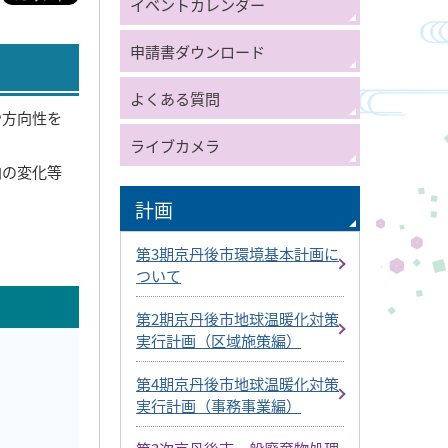
イベントカレンダー
申請書ダウンロード
よくある質問
や方向性を
ライブカメラ
向の変化等
計画
第3期京丹後市環境基本計画に
ついて
第2期京丹後市地球温暖化対策
実行計画（区域施策編）
第4期京丹後市地球温暖化対策
実行計画（事務事業編）