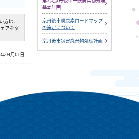
第3次京丹後市一般廃棄物処理
基本計画
京丹後市脱炭素ロードマップ
でない方は、
の策定について
トウェアをダ
京丹後市災害廃棄物処理計画
5年04月01日