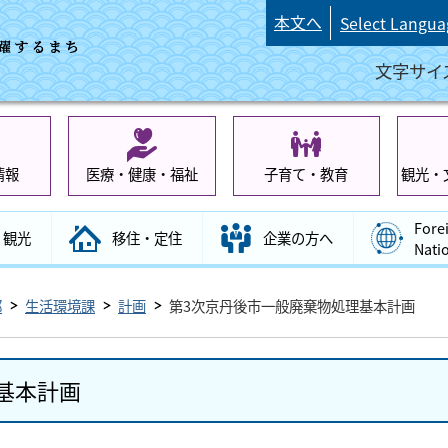
本文へ
Select Langua
文字サイ
情報
医療・健康・福祉
子育て・教育
観光・
Fore
観光
移住・定住
企業の方へ
Nati
部
生活環境課
計画
第3次京丹後市一般廃棄物処理基本計画
基本計画