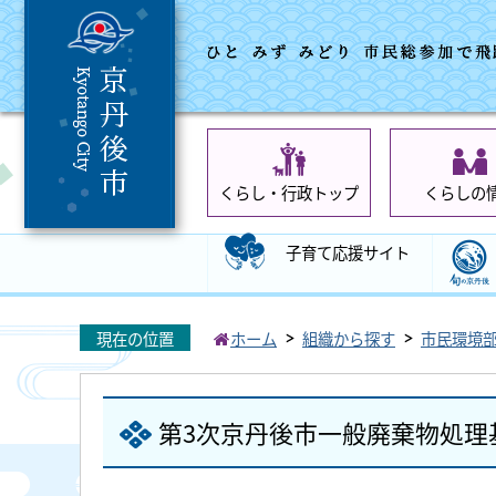
くらし・行政トップ
くらしの
子育て応援サイト
現在の位置
ホーム
組織から探す
市民環境
第3次京丹後市一般廃棄物処理