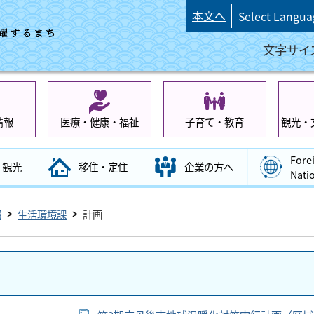
本文へ
Select Langua
文字サイ
情報
医療・健康・福祉
子育て・教育
観光・
Fore
観光
移住・定住
企業の方へ
Nati
部
生活環境課
計画