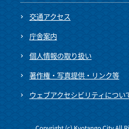
交通アクセス
庁舎案内
個人情報の取り扱い
著作権・写真提供・リンク等
ウェブアクセシビリティについ
Copyright (c) Kyotango City All 