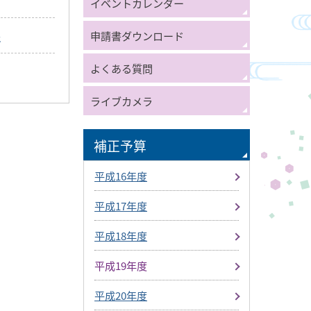
イベントカレンダー
申請書ダウンロード
程
よくある質問
ライブカメラ
補正予算
平成16年度
平成17年度
平成18年度
平成19年度
平成20年度