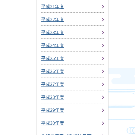
平成21年度
平成22年度
平成23年度
平成24年度
平成25年度
平成26年度
平成27年度
平成28年度
平成29年度
平成30年度