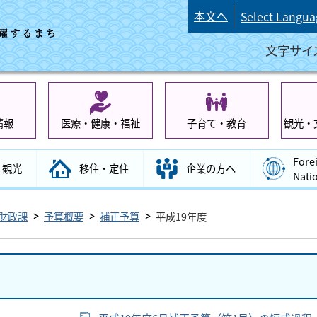
本文へ
Select Langua
文字サイ
情報
医療・健康・福祉
子育て・教育
観光・
Fore
観光
移住・定住
企業の方へ
Nati
財政課
予算概要
補正予算
平成19年度