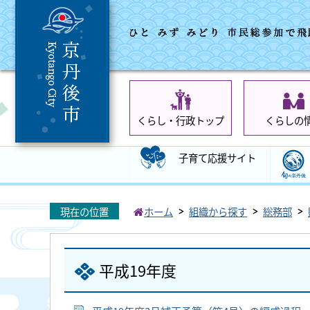
くらし・行政トップ
くらしの
子育て応援サイト
現在の位置
ホーム
組織から探す
総務部
平成19年度