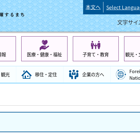
本文へ
Select Langua
文字サイ
情報
医療・健康・福祉
子育て・教育
観光・
Fore
観光
移住・定住
企業の方へ
Nati