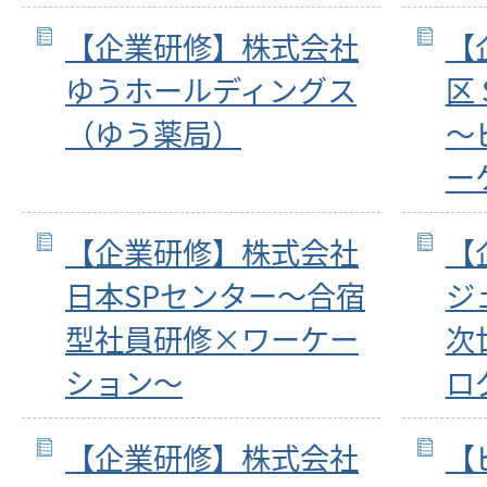
【企業研修】株式会社
【
ゆうホールディングス
区 
（ゆう薬局）
～
ー
【企業研修】株式会社
【
日本SPセンター～合宿
ジ
型社員研修×ワーケー
次
ション～
ロ
【企業研修】株式会社
【