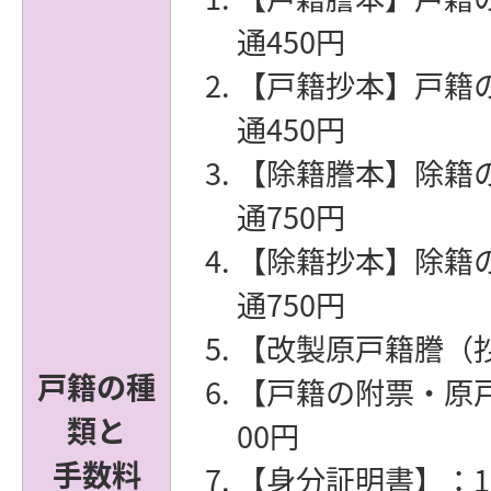
通450円
【戸籍抄本】戸籍
通450円
【除籍謄本】除籍
通750円
【除籍抄本】除籍
通750円
【改製原戸籍謄（抄
戸籍の種
【戸籍の附票・原戸
類と
00円
手数料
【身分証明書】：1