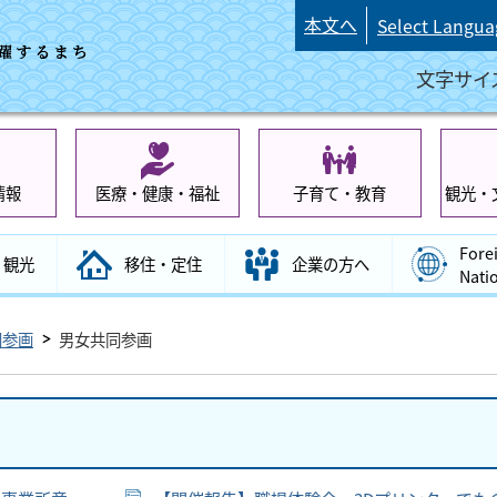
本文へ
Select Langua
文字サイ
情報
医療・健康・福祉
子育て・教育
観光・
Fore
観光
移住・定住
企業の方へ
Nati
同参画
男女共同参画