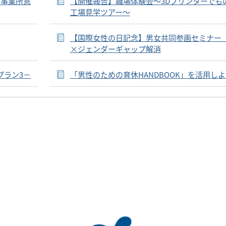
る事業所意
【開催報告】職場体験会～3Dプリンターでも
工場見学ツアー～
【国際女性の日記念】男女共同参画セミナー
×ジェンダーギャップ解消
プラン3－
「男性のための育休HANDBOOK」を活用し