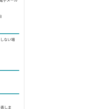
由
望しない場
公表しま