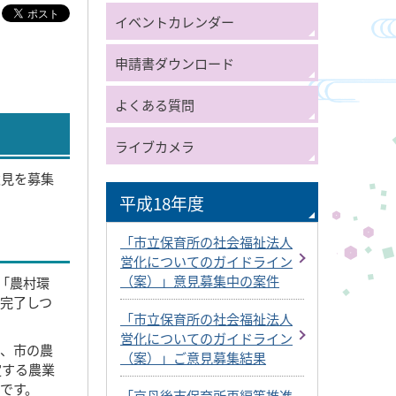
イベントカレンダー
申請書ダウンロード
よくある質問
ライブカメラ
意見を募集
平成18年度
「市立保育所の社会福祉法人
営化についてのガイドライン
（案）」意見募集中の案件
「農村環
完了しつ
「市立保育所の社会福祉法人
営化についてのガイドライン
つ、市の農
（案）」ご意見募集結果
定する農業
です。
「京丹後市保育所再編等推進