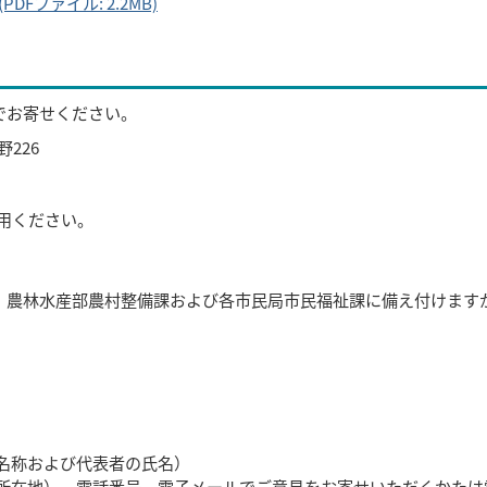
ファイル: 2.2MB)
ルでお寄せください。
226
用ください。
か、農林水産部農村整備課および各市民局市民福祉課に備え付けます
名称および代表者の氏名）
所在地）、電話番号、電子メールでご意見をお寄せいただくかたは