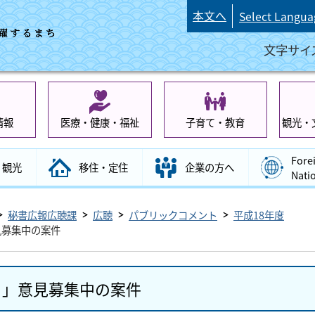
本文へ
Select Langua
文字サイ
情報
医療・健康・福祉
子育て・教育
観光・
Fore
観光
移住・定住
企業の方へ
Nati
秘書広報広聴課
広聴
パブリックコメント
平成18年度
見募集中の案件
）」意見募集中の案件