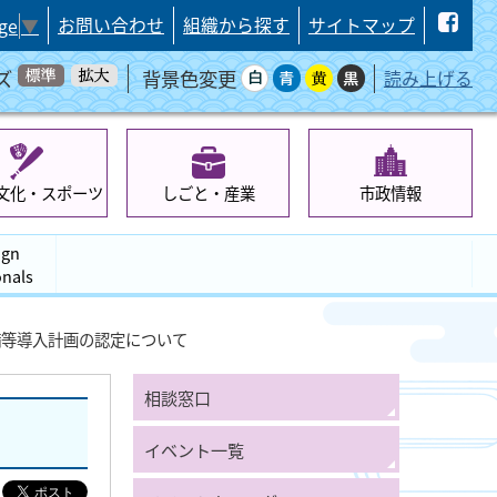
お問い合わせ
組織から探す
サイトマップ
ge
▼
ズ
背景色変更
読み上げる
文化・スポーツ
しごと・産業
市政情報
ign
onals
備等導入計画の認定について
相談窓口
イベント一覧