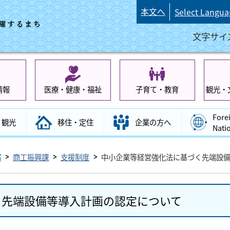
本文へ
Select Langua
文字サイ
情報
医療・健康・福祉
子育て・教育
観光・
Fore
観光
移住・定住
企業の方へ
Nati
部
商工振興課
支援制度
中小企業等経営強化法に基づく先端設
く先端設備等導入計画の認定について