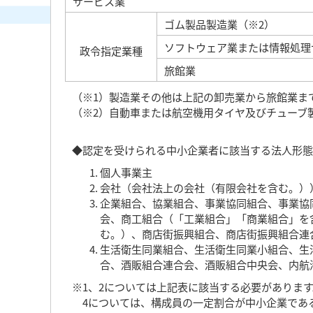
サービス業
ゴム製品製造業（※2）
ソフトウェア業または情報処理
政令指定業種
旅館業
（※1）製造業その他は上記の卸売業から旅館業ま
（※2）自動車または航空機用タイヤ及びチューブ
◆認定を受けられる中小企業者に該当する法人形態
個人事業主
会社（会社法上の会社（有限会社を含む。）
企業組合、協業組合、事業協同組合、事業協
会、商工組合（「工業組合」「商業組合」を
む。）、商店街振興組合、商店街振興組合連
生活衛生同業組合、生活衛生同業小組合、生
合、酒販組合連合会、酒販組合中央会、内航
※1、2については上記表に該当する必要があります
4については、構成員の一定割合が中小企業であ