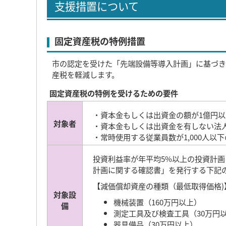
支援措置について
固定資産税の特例措置
市の認定を受けた「先端設備等導入計画」に基づき
産税を軽減します。
固定資産税の特例を受けるための要件
・資本金もしくは出資金の額が1億円
対象者
・資本金もしくは出資金を有しない法人
・常時使用する従業員数が1,000人以
投資利益率が年平均5%以上の投資計
計画に関する確認書」を発行する下記
【減価償却資産の種類（最低取得価格)
対象設
機械装置（160万円以上）
備
測定工具及び検査工具（30万円
器具備品（30万円以上）