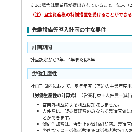
※1の場合は開業届が提出されていること、法人（
（注）固定資産税の特例措置を受けることができる
先端設備等導入計画の主な要件
計画期間
計画認定から3年、4年または5年
労働生産性
計画期間内において、基準年度（直近の事業年度末
【労働生産性の計算式】
（営業利益＋人件費＋減価
営業外利益による利益は加味しません。
人件費は、販売管理費のみならず製造原価に
とができます。
減価償却費は、会計上の減価償却費。製造原
労働投入量＝労働者数または労働者数×1人