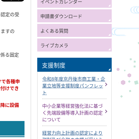
イベントカレンダー
の認定の受
申請書ダウンロード
よくある質問
りますの
ライブカメラ
係る固定
支援制度
令和8年度京丹後市商工業・企
けで各種申
業立地等支援制度パンフレッ
け付けでき
ト
以降に設備
中小企業等経営強化法に基づ
く先端設備等導入計画の認定
について
経営力向上計画の認定により