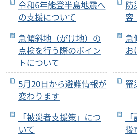
令和6年能登半島地震へ
防
の支援について
容
急傾斜地（がけ地）の
急
点検を行う際のポイン
お
トについて
5月20日から避難情報が
罹
変わります
「被災者支援策」につ
「
いて
後