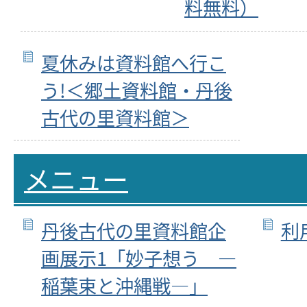
料無料）
夏休みは資料館へ行こ
う!＜郷土資料館・丹後
古代の里資料館＞
メニュー
丹後古代の里資料館企
利
画展示1「妙子想う ―
稲葉束と沖縄戦―」