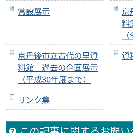
常設展示
京
料
（
京丹後市立古代の里資
資
料館 過去の企画展示
（平成30年度まで）
リンク集
この記事に関するお問い